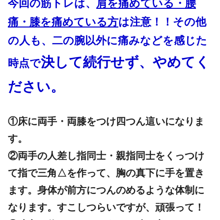
今回の筋トレは、
肩を痛めている・
腰
痛・膝を痛めている方
は注意！！
その他
の人も、二の腕以外に痛みなどを感じた
決して続行せず、やめてく
時点で
ださい。
①床に両手・両膝をつけ四つん這いになりま
す。
②両手の人差し指同士・親指同士をくっつけ
て
指で三角△を作って、胸の真下に手を置き
ます。
身体が前方につんのめるような体制に
なります。
すこしつらいですが、頑張って！