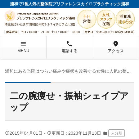
浦和で1番人気の整体院プリファレンスカイロプラクティック浦和
menu
local_phone
location_on
MENU
電話する
アクセス
浦和にある当院はつらい痛みや症状も改善する女性に人気の整体院です！
二の腕痩せ・振袖シェイプア
ップ
query_builder
update
2015年04月01日
-
更新日 : 2023年11月13日
folder
未分類