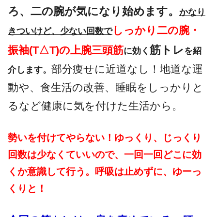
ろ、二の腕が気になり始めます。
かなり
しっかり二の腕・
きついけど、少ない回数で
筋トレ
振袖(T△T)の上腕三頭筋
に効く
を紹
部分痩せに近道なし！地道な運
介します。
動や、食生活の改善、睡眠をしっかりと
るなど健康に気を付けた生活から。
勢いを付けてやらない！
ゆっくり、じっくり
回数は少なくていいので、
一回一回どこに効
くか意識して行う。
呼吸は止めずに、ゆーっ
くりと！