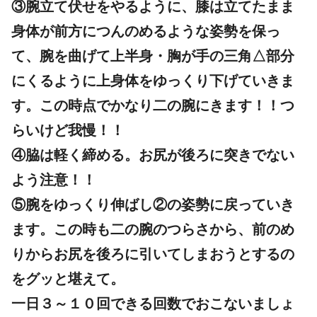
③腕立て伏せをやるように、膝は立てたまま
身体が前方につんのめるような姿勢を保っ
て、
腕を曲げて上半身・胸が手の三角△部分
にくるように
上身体をゆっくり下げていきま
す。
この時点でかなり二の腕にきます！！
つ
らいけど我慢！！
④脇は軽く締める。お尻が後ろに突きでない
よう注意！！
⑤腕をゆっくり伸ばし②の姿勢に戻っていき
ます。
この時も二の腕のつらさから、前のめ
りから
お尻を後ろに引いてしまおうとするの
をグッと堪えて。
一日３～１０回できる回数でおこないましょ