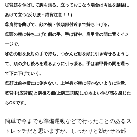
①背筋を伸ばして胸を張る。
立っておこなう場合は両足を腰幅に
あけて立つ
(反り腰・猫背注意！！)
②肩肘を曲げて、顔の横・後頭部付近
まで持ち上げる。
③頭の横に持ち上げた側の手。
手は背中、肩甲骨の間に置くイメ
ージで。
④②の肘を反対の手で持ち、つかんだ肘を
頭に引き寄せるようし
て、
頭の少し後ろを
通るように
引っ張る。
手は肩甲骨の間を通っ
て下に下げていく。
⑤顔は前や横にに倒さない。
上半身が横に傾かないように注意。
⑥背中(広背筋)と腕後ろ側(上腕三頭筋)に
心地よい伸び感を感じた
らOKです。
簡単で今までも準備運動などで行ったことのあるス
トレッチだと思いますが、しっかりと効かせる部