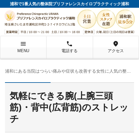
浦和で1番人気の整体院プリファレンスカイロプラクティック浦和
menu
local_phone
location_on
MENU
電話する
アクセス
浦和にある当院はつらい痛みや症状も改善する女性に人気の整体院です！
気軽にできる腕(上腕三頭
筋)・背中(広背筋)のストレッ
チ