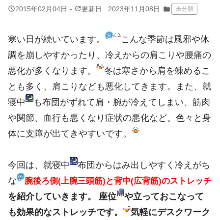
query_builder
update
2015年02月04日
-
更新日 : 2023年11月08日
folder
未分類
寒い日が続いています。
こんな季節は風邪や体
調を崩しやすかったり、冷えからの肩こりや腰痛の
悪化が多くなります。
冬は寒さから肩を竦めるこ
とも多く、肩こりなども悪化してきます。また、就
寝中
も布団がずれて肩・腕が冷えてしまい、筋肉
や関節、血行も悪くなり症状の悪化など。色々と身
体に支障が出てきやすいです。
今回は、就寝中
布団からはみ出しやすく冷えがち
な
腕後ろ側(上腕三頭筋)と
背中(広背筋)
のストレッチ
を紹介していきます。
座位
や立っておこなって
も効果的なストレッチです。
気軽にデスクワーク