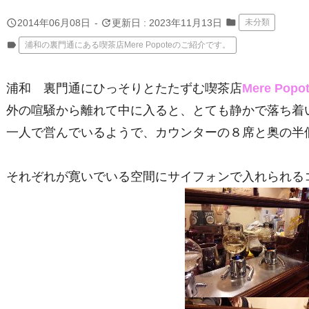
folder
query_builder
update
2014年06月08日
-
更新日 : 2023年11月13日
未分類
label
浦和の裏門通にある喫茶店Mere Popoteのご紹介です。
浦和 裏門通にひっそりとたたずむ喫茶店
Mere Po
外の喧騒から離れて中に入ると、とても静かで落ち着
一人で営んでいるようで、カウンターの８席と奥の半
それぞれが寛いでいる空間にサイフォンで入れられる