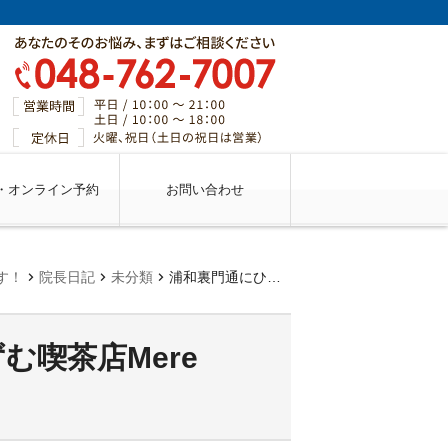
・オンライン予約
お問い合わせ
chevron_right
chevron_right
chevron_right
す！
院長日記
未分類
浦和裏門通にひっそりとたたずむ喫茶店Mere Popote（メールポポット）
む喫茶店Mere