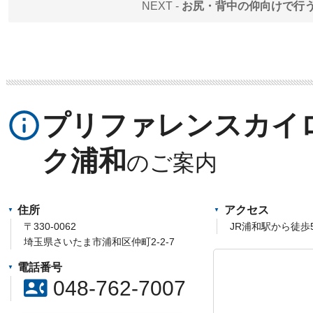
NEXT -
お尻・背中の仰向けで行
info_outline
プリファレンスカイ
ク浦和
住所
アクセス
〒330-0062
JR浦和駅から徒歩
埼玉県さいたま市浦和区仲町2-2-7
電話番号
contact_phone
048-762-7007